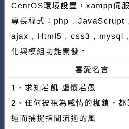
CentOS環境設置，xampp伺
專長程式：php , JavaScrupt ,
ajax , Html5 , css3 , mys
化與模組功能開發。
喜愛名言
1、求知若飢 虛懷若愚
2、任何被視為感情的枷鎖，都
運而捕捉指間流逝的風