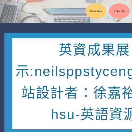
英資成果展
示:neilsppstycen
站設計者：徐嘉裕 
hsu-英語資