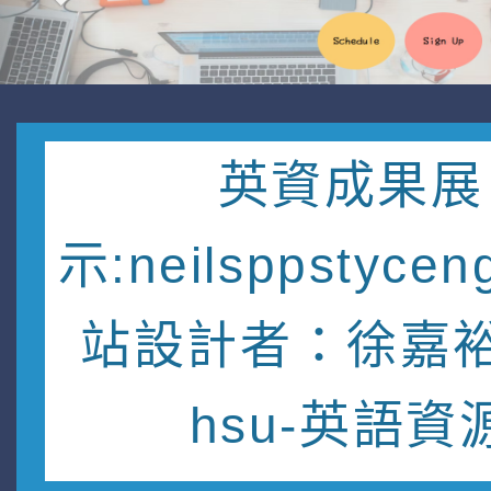
英資成果展
示:neilsppstycen
站設計者：徐嘉裕 
hsu-英語資