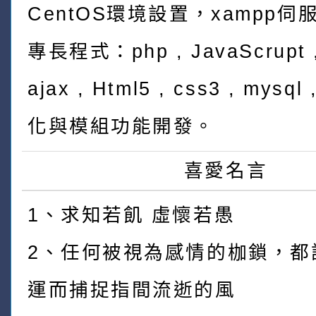
CentOS環境設置，xampp伺
專長程式：php , JavaScrupt ,
ajax , Html5 , css3 , mys
化與模組功能開發。
喜愛名言
1、求知若飢 虛懷若愚
2、任何被視為感情的枷鎖，都
運而捕捉指間流逝的風