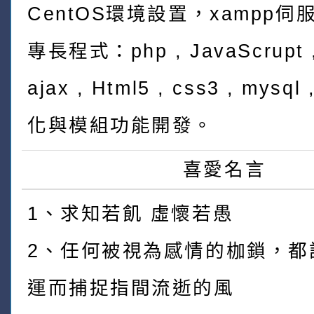
CentOS環境設置，xampp伺
專長程式：php , JavaScrupt ,
ajax , Html5 , css3 , mys
化與模組功能開發。
喜愛名言
1、求知若飢 虛懷若愚
2、任何被視為感情的枷鎖，都
運而捕捉指間流逝的風