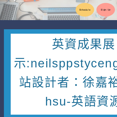
英資成果展
示:neilsppstycen
站設計者：徐嘉裕 
hsu-英語資