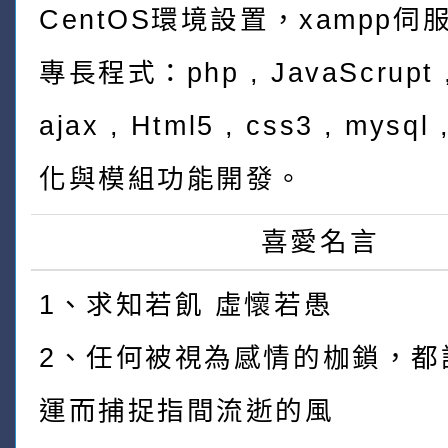
CentOS環境設置，xampp伺
專長程式：php , JavaScrupt ,
ajax , Html5 , css3 , mys
化與模組功能開發。
喜愛名言
1、求知若飢 虛懷若愚
2、任何被視為感情的枷鎖，都
運而捕捉指間流逝的風