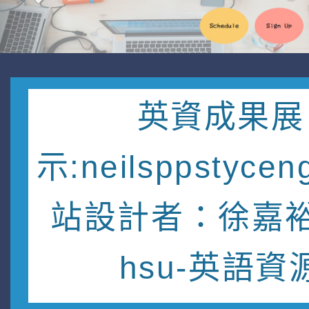
英資成果展
示:neilsppstycen
站設計者：徐嘉裕 
hsu-英語資