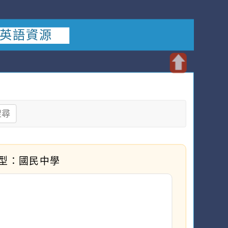
-英語資源
開
啟
上
搜尋
方
區
塊
型：國民中學