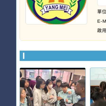
單
E-
啟用