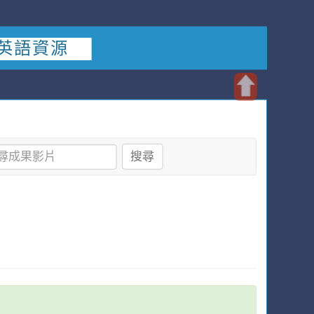
英語資源
開
啟
上
搜尋
方
區
塊
中