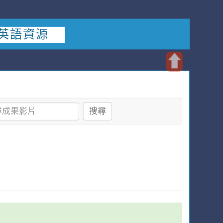
英語資源
開
啟
上
搜尋
方
區
塊
小