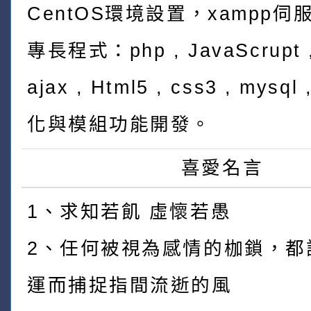
CentOS環境設置，xampp伺
專長程式：php , JavaScrupt ,
ajax , Html5 , css3 , mys
化與模組功能開發。
喜愛名言
1、求知若飢 虛懷若愚
2、任何被視為感情的枷鎖，都
運而捕捉指間流逝的風