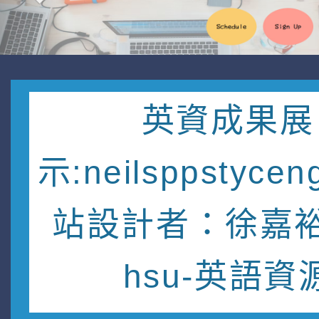
英資成果展
示:neilsppstycen
站設計者：徐嘉裕 
hsu-英語資