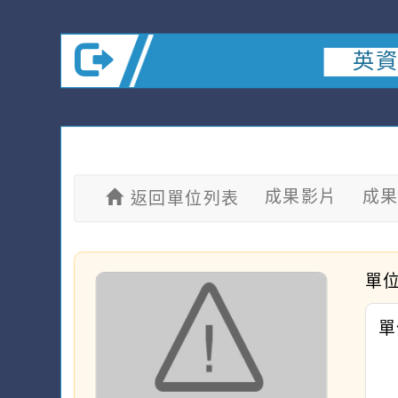
英資
成果影片
成
返回單位列表
單
單