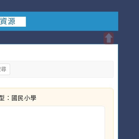
語資源
開
啟
上
搜尋
方
區
塊
型：國民小學