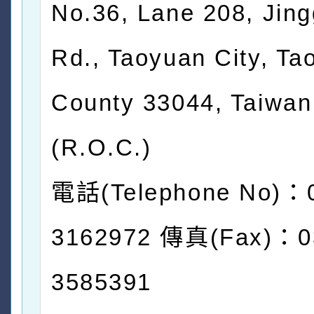
No.36, Lane 208, Jin
Rd., Taoyuan City, Ta
County 33044, Taiwan
(R.O.C.)
電話(Telephone No)：
3162972 傳真(Fax)：0
3585391