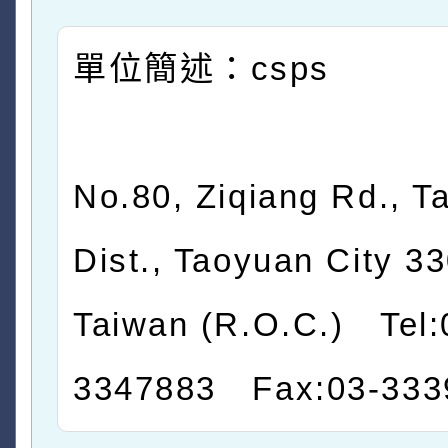
單位簡述：csps
No.80, Ziqiang Rd., T
Dist., Taoyuan City 33
Taiwan (R.O.C.) Tel:
3347883 Fax:03-333