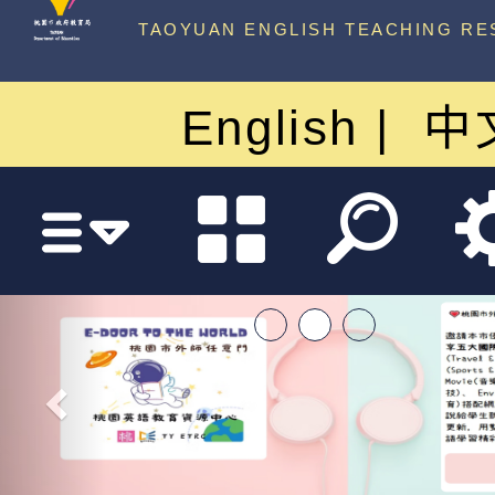
中心
TAOYUAN ENGLISH TEACHING RE
English
中