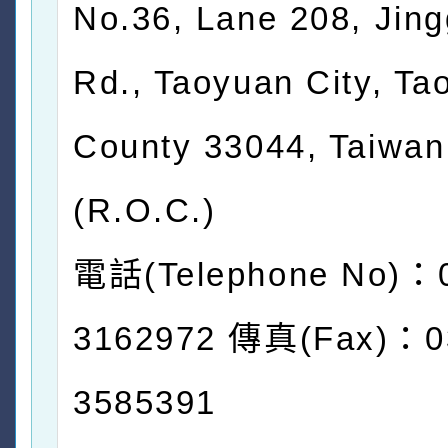
No.36, Lane 208, Jin
Rd., Taoyuan City, Ta
County 33044, Taiwan
(R.O.C.)
電話(Telephone No)：
3162972 傳真(Fax)：0
3585391