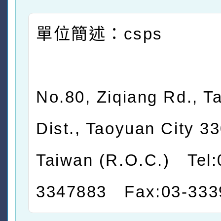
單位簡述：csps
No.80, Ziqiang Rd., T
Dist., Taoyuan City 33
Taiwan (R.O.C.) Tel:
3347883 Fax:03-333